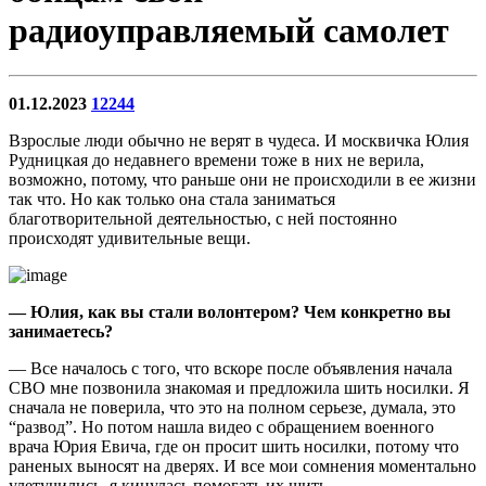
радиоуправляемый самолет
01.12.2023
12244
Взрослые люди обычно не верят в чудеса. И москвичка Юлия
Рудницкая до недавнего времени тоже в них не верила,
возможно, потому, что раньше они не происходили в ее жизни
так что. Но как только она стала заниматься
благотворительной деятельностью, с ней постоянно
происходят удивительные вещи.
— Юлия, как вы стали волонтером? Чем конкретно вы
занимаетесь?
— Все началось с того, что вскоре после объявления начала
СВО мне позвонила знакомая и предложила шить носилки. Я
сначала не поверила, что это на полном серьезе, думала, это
“развод”. Но потом нашла видео с обращением военного
врача Юрия Евича, где он просит шить носилки, потому что
раненых выносят на дверях. И все мои сомнения моментально
улетучились, я кинулась помогать их шить.