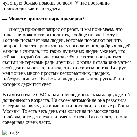
чувствую божью помощь во всем. У нас постоянно
происходят какие-то чудеса.
— Можете привести пару примеров?
— Иногда приходит запрос от ребят, и мы понимаем, что
никак не можем его выполнить, вообще никак. Но тут
Господь посылает нам людей, которые помогают решить
вопрос. Я за это время узнала много хороших, добрых людей.
Раньше я считала, что таких душевных людей уже нет, что
сейчас каждый больше сам за себя, не готов поступаться
своими интересами ради других. Но когда я стала заниматься
этой деятельностью, поняла, что это совсем не так. Вокруг
меня очень много простых бескорыстных, щедрых,
небезразличных. Это Божьи люди, соль земли русской, на
которых держится свет.
В самом начале СВО к нам присоединилась мама двух детей
дошкольного возраста. На своем автомобиле она развозила
материалы швеям, которые шили носилки, в разные районы
Москвы. То есть весь день она колесила по московским
пробкам, и ее дети ездили вместе с нею. Такие поездки она
совершала очень часто.