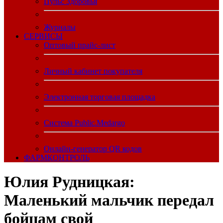
Пульс Здоровья
Журналы
CЕРВИСЫ
Оптовый прайс-лист
Личный кабинет покупателя
Электронная торговая площадка
Система Public.Medargo
Онлайн-генератор QR кодов
ФАРМКОНТРОЛЬ
Юлия Рудницкая:
Маленький мальчик передал
бойцам свой