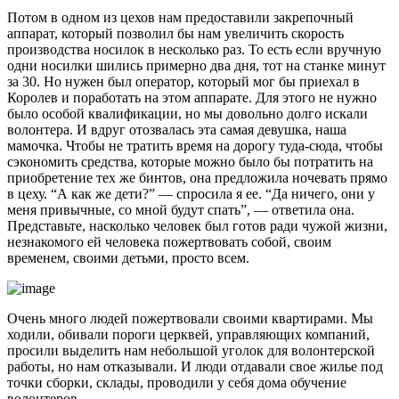
Потом в одном из цехов нам предоставили закрепочный
аппарат, который позволил бы нам увеличить скорость
производства носилок в несколько раз. То есть если вручную
одни носилки шились примерно два дня, тот на станке минут
за 30. Но нужен был оператор, который мог бы приехал в
Королев и поработать на этом аппарате. Для этого не нужно
было особой квалификации, но мы довольно долго искали
волонтера. И вдруг отозвалась эта самая девушка, наша
мамочка. Чтобы не тратить время на дорогу туда-сюда, чтобы
сэкономить средства, которые можно было бы потратить на
приобретение тех же бинтов, она предложила ночевать прямо
в цеху. “А как же дети?” — спросила я ее. “Да ничего, они у
меня привычные, со мной будут спать”, — ответила она.
Представьте, насколько человек был готов ради чужой жизни,
незнакомого ей человека пожертвовать собой, своим
временем, своими детьми, просто всем.
Очень много людей пожертвовали своими квартирами. Мы
ходили, обивали пороги церквей, управляющих компаний,
просили выделить нам небольшой уголок для волонтерской
работы, но нам отказывали. И люди отдавали свое жилье под
точки сборки, склады, проводили у себя дома обучение
волонтеров.