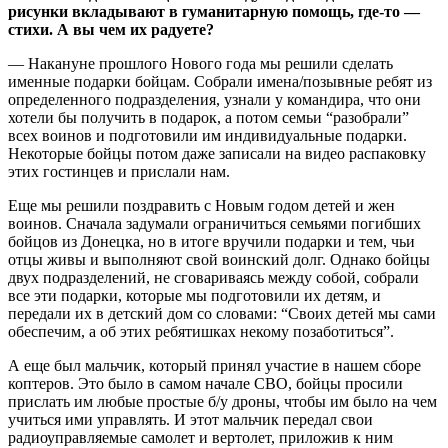
рисунки вкладывают в гуманитарную помощь, где-то —
стихи. А вы чем их радуете?
— Накануне прошлого Нового года мы решили сделать
именные подарки бойцам. Собрали имена/позывные ребят из
определенного подразделения, узнали у командира, что они
хотели бы получить в подарок, а потом семьи “разобрали”
всех воинов и подготовили им индивидуальные подарки.
Некоторые бойцы потом даже записали на видео распаковку
этих гостинцев и прислали нам.
Еще мы решили поздравить с Новым годом детей и жен
воинов. Сначала задумали ограничиться семьями погибших
бойцов из Донецка, но в итоге вручили подарки и тем, чьи
отцы живы и выполняют свой воинский долг. Однако бойцы
двух подразделений, не сговариваясь между собой, собрали
все эти подарки, которые мы подготовили их детям, и
передали их в детский дом со словами: “Своих детей мы сами
обеспечим, а об этих ребятишках некому позаботиться”.
А еще был мальчик, который принял участие в нашем сборе
коптеров. Это было в самом начале СВО, бойцы просили
прислать им любые простые б/у дроны, чтобы им было на чем
учиться ими управлять. И этот мальчик передал свои
радиоуправляемые самолет и вертолет, приложив к ним