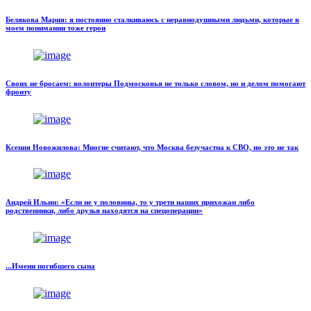
Белякова Мария: я постоянно сталкиваюсь с неравнодушными людьми, которые в
моем понимании тоже герои
Своих не бросаем: волонтеры Подмосковья не только словом, но и делом помогают
фронту
Ксения Новожилова: Многие считают, что Москва безучастна к СВО, но это не так
Андрей Ильин: «Если не у половины, то у трети наших прихожан либо
родственники, либо друзья находятся на спецоперации»
...Имени погибшего сына