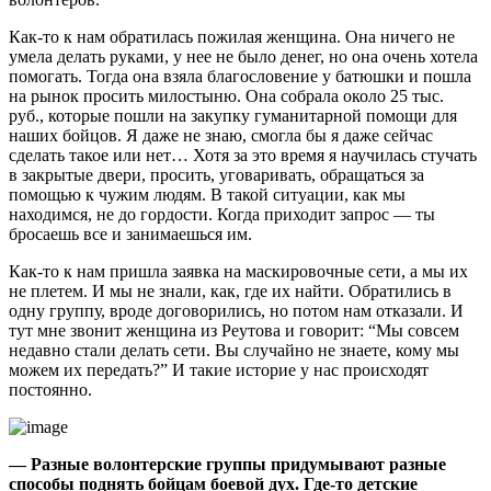
Как-то к нам обратилась пожилая женщина. Она ничего не
умела делать руками, у нее не было денег, но она очень хотела
помогать. Тогда она взяла благословение у батюшки и пошла
на рынок просить милостыню. Она собрала около 25 тыс.
руб., которые пошли на закупку гуманитарной помощи для
наших бойцов. Я даже не знаю, смогла бы я даже сейчас
сделать такое или нет… Хотя за это время я научилась стучать
в закрытые двери, просить, уговаривать, обращаться за
помощью к чужим людям. В такой ситуации, как мы
находимся, не до гордости. Когда приходит запрос — ты
бросаешь все и занимаешься им.
Как-то к нам пришла заявка на маскировочные сети, а мы их
не плетем. И мы не знали, как, где их найти. Обратились в
одну группу, вроде договорились, но потом нам отказали. И
тут мне звонит женщина из Реутова и говорит: “Мы совсем
недавно стали делать сети. Вы случайно не знаете, кому мы
можем их передать?” И такие историе у нас происходят
постоянно.
— Разные волонтерские группы придумывают разные
способы поднять бойцам боевой дух. Где-то детские