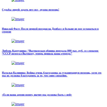
Судьбы людей: ждать нет сил - нужна помощь!
Николай Фаст: После первой поездки на Донбасс я больше не мог оставаться в
стороне
Любовь Картушина: “Вьетнамская община передала 800 тыс. руб. со словами:
“СССР помогал Вьетнаму, теперь пришла наша очередь”
Наталья Калинина: Бойцы очень благодарны за гуманитарную помощь, хотя это
мы их должны благодарить за то, что спим спокойно.
«Если наша армия воюет, значит мы должны быть с ней»