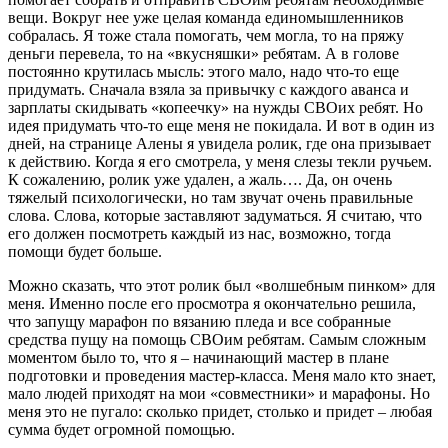
вещи. Вокруг нее уже целая команда единомышленников
собралась. Я тоже стала помогать, чем могла, то на пряжу
деньги перевела, то на «вкусняшки» ребятам. А в голове
постоянно крутилась мысль: этого мало, надо что-то еще
придумать. Сначала взяла за привычку с каждого аванса и
зарплаты скидывать «копеечку» на нужды СВОих ребят. Но
идея придумать что-то еще меня не покидала. И вот в один из
дней, на странице Алены я увидела ролик, где она призывает
к действию. Когда я его смотрела, у меня слезы текли ручьем.
К сожалению, ролик уже удален, а жаль…. Да, он очень
тяжелый психологически, но там звучат очень правильные
слова. Слова, которые заставляют задуматься. Я считаю, что
его должен посмотреть каждый из нас, возможно, тогда
помощи будет больше.
Можно сказать, что этот ролик был «волшебным пинком» для
меня. Именно после его просмотра я окончательно решила,
что запущу марафон по вязанию пледа и все собранные
средства пущу на помощь СВОим ребятам. Самым сложным
моментом было то, что я – начинающий мастер в плане
подготовки и проведения мастер-класса. Меня мало кто знает,
мало людей приходят на мои «совместники» и марафоны. Но
меня это не пугало: сколько придет, столько и придет – любая
сумма будет огромной помощью.