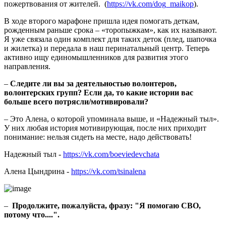
пожертвования от жителей. (
https://vk.com/dog_maikop
).
В ходе второго марафоне пришла идея помогать деткам,
рожденным раньше срока – «торопыжкам», как их называют.
Я уже связала один комплект для таких деток (плед, шапочка
и жилетка) и передала в наш перинатальный центр. Теперь
активно ищу единомышленников для развития этого
направления.
–
Следите ли вы за деятельностью волонтеров,
волонтерских групп? Если да, то какие истории вас
больше всего потрясли/мотивировали?
– Это Алена, о которой упоминала выше, и «Надежный тыл».
У них любая история мотивирующая, после них приходит
понимание: нельзя сидеть на месте, надо действовать!
Надежный тыл -
https://vk.com/boeviedevchata
Алена Цындрина -
https://vk.com/tsinalena
–
Продолжите, пожалуйста, фразу: "Я помогаю СВО,
потому что....".