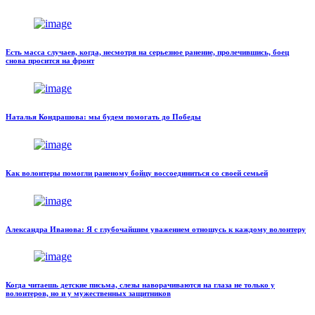
Есть масса случаев, когда, несмотря на серьезное ранение, пролечившись, боец
снова просится на фронт
Наталья Кондрашова: мы будем помогать до Победы
Как волонтеры помогли раненому бойцу воссоединиться со своей семьей
Александра Иванова: Я с глубочайшим уважением отношусь к каждому волонтеру
Когда читаешь детские письма, слезы наворачиваются на глаза не только у
волонтеров, но и у мужественных защитников