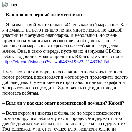
–
Как прошел первый «совместник»?
– Я назвала свой мастер-класс «Очень важный марафон». Как
я и думала, на него пришло не так много людей, но каждой
участнице я безумно благодарна. В небольшой, но очень
приятной компании мы вязали плед и общались. После
завершения марафона я перевела все собранные средства
Алене. Она, в свою очередь, пустила их на нужды СВОих
ребят. Подробнее можно прочитать ВКонтакте у нее в посте
https://vk.com/tsinalena?w=wall467619322_11469%2Fall
.
Пусть это капля в море, но осознание, что ты хоть немного
помог ребятам, вдохновляет и мотивирует продолжать делать
добрые дела. Я уже провела второй аналогичный марафон и
теперь готовлю еще один. Будем вязать еще один плед и
помогать ребятам.
–
Был ли у вас еще опыт волонтерской помощи? Какой?
– Волонтером я никогда не была, но по мере возможности
помогаю другим ребятам у нас в городе. Они держат приют
для бездомных животных: отлавливают, лечат и содержат их.
Господдержки у них нет, существуют исключительно на