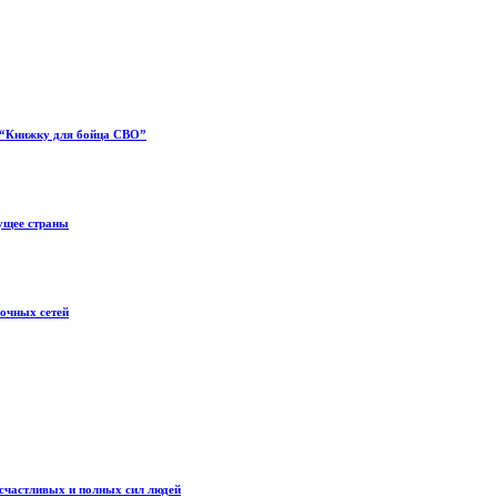
л “Книжку для бойца СВО”
ущее страны
вочных сетей
счастливых и полных сил людей