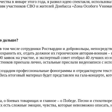
ства в январе этого года, я развил идею спектакля, использова
есням участников СВО и жителей Донбасса «Zона Особого Vнима
то дальше?
в том числе сотрудники Росгвардии и добровольцы, непосредс
 сохранить их, отдать должное их героическим авторам-воинам –
 заявок на участие, и экспертный совет отобрал 40 лучших из н
астников приехала лично, остальные прислали видеозаписи с ис
 создадим профессиональные фонограммы и отредактируем текст
Весь итоговый материал будет представлен на гала-концерте, кот
, о боевых товарищах и главное – о Победе. Песни и стихотвор
х есть сложные эмоции, чувства, которые невозможно описать, 