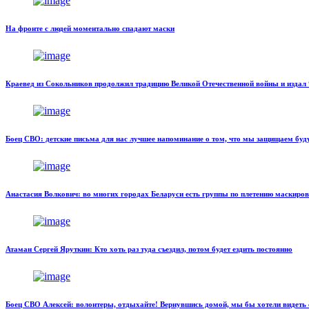
На фронте с людей моментально спадают маски
Краевед из Сокольников продолжил традицию Великой Отечественной войны и изда
Боец СВО: детские письма для нас лучшее напоминание о том, что мы защищаем буд
Анастасия Волкович: во многих городах Беларуси есть группы по плетению маскиро
Атаман Сергей Яруткин: Кто хоть раз туда съездил, потом будет ездить постоянно
Боец СВО Алексей: волонтеры, отдыхайте! Вернувшись домой, мы бы хотели видеть 