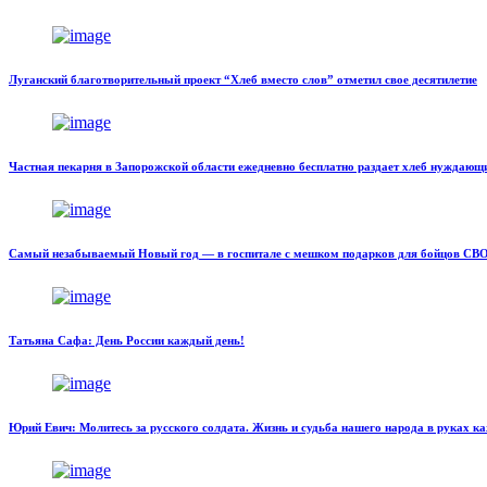
Луганский благотворительный проект “Хлеб вместо слов” отметил свое десятилетие
Частная пекарня в Запорожской области ежедневно бесплатно раздает хлеб нуждающ
Самый незабываемый Новый год — в госпитале с мешком подарков для бойцов СВ
Татьяна Сафа: День России каждый день!
Юрий Евич: Молитесь за русского солдата. Жизнь и судьба нашего народа в руках ка