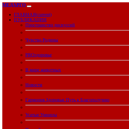
МЕДАРГО
ГЛАВНАЯ
(current)
ПУБЛИКАЦИИ
Пространство дискуссий
Чувство Родины
PROздоровье
В мире животных
Новости
Гармония Здоровья: Путь к Благополучию
Усатые Умницы