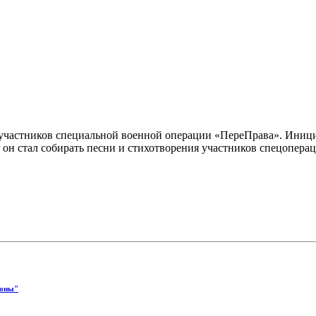
участников специальной военной операции «ПереПрава». Иници
н стал собирать песни и стихотворения участников спецопераци
ионы"