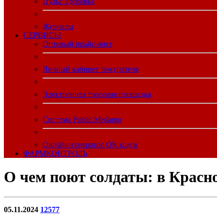
Пульс Здоровья
Журналы
CЕРВИСЫ
Оптовый прайс-лист
Личный кабинет покупателя
Электронная торговая площадка
Система Public.Medargo
Онлайн-генератор QR кодов
ФАРМКОНТРОЛЬ
О чем поют солдаты: в Красн
05.11.2024
12577