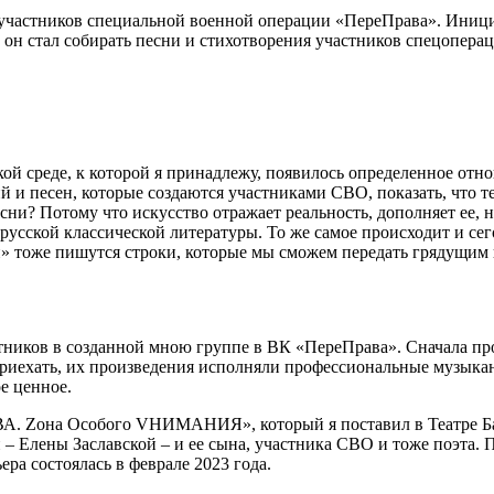
участников специальной военной операции «ПереПрава». Иници
н стал собирать песни и стихотворения участников спецопераци
ой среде, к которой я принадлежу, появилось определенное отн
й и песен, которые создаются участниками СВО, показать, что 
и? Потому что искусство отражает реальность, дополняет ее, н
 русской классической литературы. То же самое происходит и с
» тоже пишутся строки, которые мы сможем передать грядущим 
стников в созданной мною группе в ВК «ПереПрава». Сначала пр
приехать, их произведения исполняли профессиональные музыкан
е ценное.
. Zона Особого VНИМАНИЯ», который я поставил в Театре Бал
– Елены Заславской – и ее сына, участника СВО и тоже поэта. 
ера состоялась в феврале 2023 года.