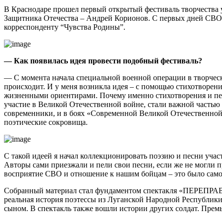
В Краснодаре прошел первый открытый фестиваль творчества 
Защитника Отечества – Андрей Корионов. С первых дней СВО о
корреспонденту “Чувства Родины”.
— Как появилась идея провести подобный фестиваль?
— С момента начала специальной военной операции в творческ
происходит. И у меня возникла идея – с помощью стихотворени
жизненными ориентирами. Почему именно стихотворения и песн
участие в Великой Отечественной войне, стали важной частью
современники, и в боях «Современной Великой Отечественной
поэтические сокровища.
С такой идеей я начал коллекционировать поэзию и песни уча
Авторы сами приезжали и пели свои песни, если же не могли 
восприятие СВО и отношение к нашим бойцам – это было само
Собранный материал стал фундаментом спектакля «ПЕРЕПРАВА
реальная история поэтессы из Луганской Народной Республики 
сыном. В спектакль также вошли истории других солдат. Премь