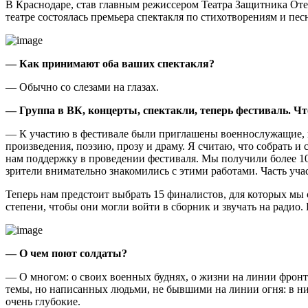
В Краснодаре, став главным режиссером Театра Защитника Отече
театре состоялась премьера спектакля по стихотворениям и п
— Как принимают оба ваших спектакля?
— Обычно со слезами на глазах.
— Группа в ВК, концерты, спектакли, теперь фестиваль. Ч
— К участию в фестивале были приглашены военнослужащие, 
произведения, поэзию, прозу и драму. Я считаю, что собрать и
нам поддержку в проведении фестиваля. Мы получили более 100
зрители внимательно знакомились с этими работами. Часть уч
Теперь нам предстоит выбрать 15 финалистов, для которых мы
степени, чтобы они могли войти в сборник и звучать на радио. 
— О чем поют солдаты?
— О многом: о своих военных буднях, о жизни на линии фронта
темы, но написанных людьми, не бывшими на линии огня: в ни
очень глубокие.