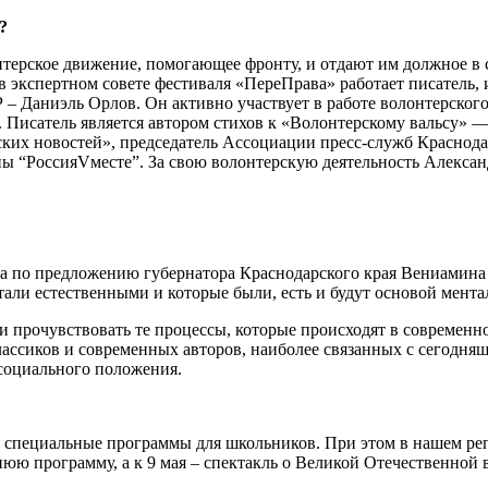
?
ерское движение, помогающее фронту, и отдают им должное в св
 экспертном совете фестиваля «ПереПрава» работает писатель, 
 – Даниэль Орлов. Он активно участвует в работе волонтерског
 Писатель является автором стихов к «Волонтерскому вальсу» —
ских новостей», председатель Ассоциации пресс-служб Краснода
ппы “РоссияVместе”. За свою волонтерскую деятельность Алекс
а по предложению губернатора Краснодарского края Вениамина 
али естественными и которые были, есть и будут основой ментал
 и прочувствовать те процессы, которые происходят в современ
лассиков и современных авторов, наиболее связанных с сегодня
 социального положения.
ь специальные программы для школьников. При этом в нашем реп
юю программу, а к 9 мая – спектакль о Великой Отечественной