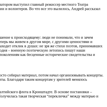
атором выступил главный режиссер местного Театра
и и волонтеров. Во что все это вылилось, Андрей рассказал
ошение к происходящему: люди не понимали, что и зачем
теперь мы живем в другом мире, с другими ценностями и
аходит отклик в душах: не зря же стихи поэтов, принимавших
егодня – военную поэтическую летопись пишут наши
поколениям как бесценные исторические свидетельства и
осто собирал материал, потом начал организовывать концерты.
ты. Благодаря таким концертам у зрителей менялось
тийского флота в Кронштадте. В основе постановки –
Получилась такая творческая “перекличка” между матерью и