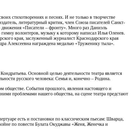
оих стихотворениях и песнях. И не только в творчестве
издатель, литературный критик, член Союза писателей Санкт-
о движения «Писатели – фронту». Много раз Даниэль
 гимну волонтеров, музыку к которому написал Илья Оленев.
рского края, заслуженный журналист Краснодарского края
андра Алексеевна награждена медалью «Труженику тыла».
Кондратьева. Основной целью деятельности театра является
ьности русского человека: Семья и, конечно – Родина.
ном обществе. События прошлого, явления настоящего и
шними проблемами нашего общества, на сцене театра предстают
ертуаре есть и постановки по классическим пьесам: Шварца,
 войне по повести Булата Окуджавы «Женя, Женечка и