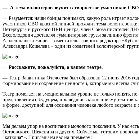
— А тема волонтеров звучит в творчестве участников СВО
— Разумеется: наши бойцы понимают, какую роль играет волонт
участников СВО красной линией проходит тема волонтерства: в
Петербурга и русского ПЕН-центра, член Союза писателей ДНР
Всеволодович доставлял гуманитарные грузы за линию фронта.
А член нашего жюри – заместитель главного редактора «Кубан
Александра Кошелева – один из создателей волонтерской гру
— Расскажите, пожалуйста, о вашем театре.
— Театр Защитника Отечества был образован 12 июня 2016 год
формирование и сохранение ценностей, которые мы всегда счит
Театр помогает на эмоциональном уровне не только понять, но
представления о будущем, прошедшие сквозь призму текстов к
в форме, доступной для осознания человека любого возраста и
Мы делаем упор на воспитание молодого поколения. У нас ест
Островского, Шекспира и других. Сейчас мы готовим новогодн
“катюша“». Приглашаем вас на премьеру!