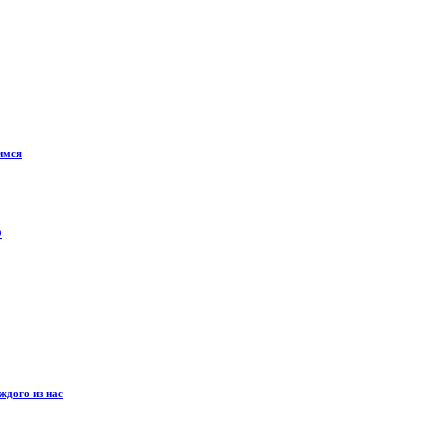
имся
О
ждого из нас